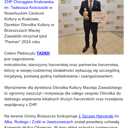
ZHP Chorągiew Krakowska
im. Tadeusza Kościuszki
w
Nowohuckim Centrum
Kultury w Krakowie,
Dyrektor Ośrodka Kultury w
Brzeszczach Maciej
Zawadzki otrzymał tytuł
"Partner" 2024 roku.
Celem Plebiscytu
TADEK
jest nagrodzenie
instruktorów, starszyzny harcerskiej oraz partnerów harcerstwa,
którzy w swojej codziennej działalności wykazują się szczególną
inicjatywą, postawą godną naśladowania i zaangażowaniem.
Wyróżnienie dla dyrektora Ośrodka Kultury Macieja Zawadzkiego
to ogromny zaszczyt i motywacja dla całego zespołu Ośrodka do
dalszego wspierania lokalnych drużyn harcerskich oraz rozwijania
współpracy z ZHP.
Na terenie Gminy Brzeszcze funkcjonuje
1
Szczep Harcerski
im.
Alka, Rudego i Zośki w Jawiszowicach
został powołany uchwałą
Komendy Hufca Oświęcim. W jego skład wchodzą następujące