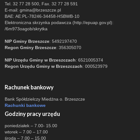
Tel. 32 77 28 500, Fax. 32 77 28 591
E-mail:
gmina@brzeszcze.pl
BAE: AE:PL-78246-34458-HSBWB-10
Elektroniczna skrzynka podawcza (http://epuap.gov.pl):
/6m973oagob/skrytka
NIP Gminy Brzeszcze
: 5492197470
Regon Gminy Brzeszcze
: 356305070
NIP Urzędu Gminy w Brzeszczach
: 6521005374
Regon Urzędu Gminy w Brzeszczach
: 000523979
Rachunek bankowy
Bank Spółdzielczy Miedźna o. Brzeszcze
Rachunki bankowe
Godziny pracy urzędu
poniedziałek – 7.00- 15.00
wtorek – 7.00 – 17.00
środa – 7.00 – 15.00