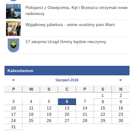
Policjanci z Oświęcimia, Kęt i Brzeszcz otrzymali nowe
radiowozy
Wyjątkowy jubielusz - setne urodziny pani Marii
17 sierpnia Urząd Gminy będzie nieczynny
Kalendarium
«
»
Sierpień 2026
P
W
S
C
P
S
N
1
2
3
4
5
6
7
8
9
10
11
12
13
14
15
16
17
18
19
20
21
22
23
24
25
26
27
28
29
30
31