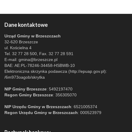
Dane kontaktowe
Urząd Gminy w Brzeszczach
32-620 Brzeszcze
ul. Kościelna 4
Tel. 32 77 28 500, Fax. 32 77 28 591
E-mail:
gmina@brzeszcze.pl
BAE: AE:PL-78246-34458-HSBWB-10
Elektroniczna skrzynka podawcza (http://epuap.gov.pl):
/6m973oagob/skrytka
NIP Gminy Brzeszcze
: 5492197470
Regon Gminy Brzeszcze
: 356305070
NIP Urzędu Gminy w Brzeszczach
: 6521005374
Regon Urzędu Gminy w Brzeszczach
: 000523979