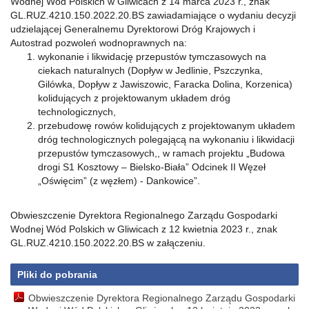
Wodnej Wód Polskich w Gliwicach z 14 marca 2023 r., znak
GL.RUZ.4210.150.2022.20.BS zawiadamiające o wydaniu decyzji
udzielającej Generalnemu Dyrektorowi Dróg Krajowych i
Autostrad pozwoleń wodnoprawnych na:
wykonanie i likwidację przepustów tymczasowych na
ciekach naturalnych (Dopływ w Jedlinie, Pszczynka,
Gilówka, Dopływ z Jawiszowic, Faracka Dolina, Korzenica)
kolidujących z projektowanym układem dróg
technologicznych,
przebudowę rowów kolidujących z projektowanym układem
dróg technologicznych polegającą na wykonaniu i likwidacji
przepustów tymczasowych,, w ramach projektu „Budowa
drogi S1 Kosztowy – Bielsko-Biała” Odcinek II Węzeł
„Oświęcim” (z węzłem) - Dankowice”.
Obwieszczenie Dyrektora Regionalnego Zarządu Gospodarki
Wodnej Wód Polskich w Gliwicach z 12 kwietnia 2023 r., znak
GL.RUZ.4210.150.2022.20.BS w załączeniu.
Pliki do pobrania
Obwieszczenie Dyrektora Regionalnego Zarządu Gospodarki