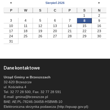
«
»
Sierpień 2026
P
W
S
C
P
S
N
1
2
3
4
5
6
7
8
9
10
11
12
13
14
15
16
17
18
19
20
21
22
23
24
25
26
27
28
29
30
31
Dane kontaktowe
Urząd Gminy w Brzeszczach
32-620 Brzeszcze
ul. Kościelna 4
Tel. 32 77 28 500, Fax. 32 77 28 591
E-mail:
gmina@brzeszcze.pl
BAE: AE:PL-78246-34458-HSBWB-10
Elektroniczna skrzynka podawcza (http://epuap.gov.pl):