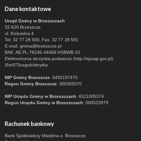
Dane kontaktowe
Urząd Gminy w Brzeszczach
32-620 Brzeszcze
ul. Kościelna 4
Tel. 32 77 28 500, Fax. 32 77 28 591
E-mail:
gmina@brzeszcze.pl
BAE: AE:PL-78246-34458-HSBWB-10
Elektroniczna skrzynka podawcza (http://epuap.gov.pl):
/6m973oagob/skrytka
NIP Gminy Brzeszcze
: 5492197470
Regon Gminy Brzeszcze
: 356305070
NIP Urzędu Gminy w Brzeszczach
: 6521005374
Regon Urzędu Gminy w Brzeszczach
: 000523979
Rachunek bankowy
Bank Spółdzielczy Miedźna o. Brzeszcze