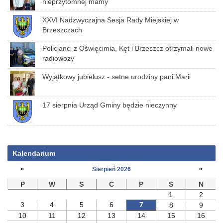
nieprzytomnej mamy
XXVI Nadzwyczajna Sesja Rady Miejskiej w
Brzeszczach
Policjanci z Oświęcimia, Kęt i Brzeszcz otrzymali nowe
radiowozy
Wyjątkowy jubielusz - setne urodziny pani Marii
17 sierpnia Urząd Gminy będzie nieczynny
Kalendarium
«
»
Sierpień 2026
P
W
S
C
P
S
N
1
2
3
4
5
6
7
8
9
10
11
12
13
14
15
16