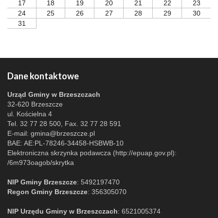
17
18
19
20
21
22
23
24
25
26
27
28
29
30
31
Dane kontaktowe
Urząd Gminy w Brzeszczach
32-620 Brzeszcze
ul. Kościelna 4
Tel. 32 77 28 500, Fax. 32 77 28 591
E-mail:
gmina@brzeszcze.pl
BAE: AE:PL-78246-34458-HSBWB-10
Elektroniczna skrzynka podawcza (http://epuap.gov.pl):
/6m973oagob/skrytka
NIP Gminy Brzeszcze
: 5492197470
Regon Gminy Brzeszcze
: 356305070
NIP Urzędu Gminy w Brzeszczach
: 6521005374