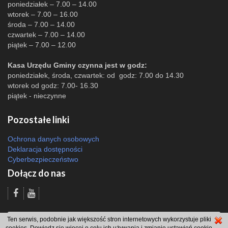
poniedziałek – 7.00 – 14.00
wtorek – 7.00 – 16.00
środa – 7.00 – 14.00
czwartek – 7.00 – 14.00
piątek – 7.00 – 12.00
Kasa Urzędu Gminy czynna jest w godz:
poniedziałek, środa, czwartek: od godz: 7.00 do 14.30
wtorek od godz: 7.00- 16.30
piątek - nieczynne
Pozostałe linki
Ochrona danych osobowych
Deklaracja dostępności
Cyberbezpieczeństwo
Dołącz do nas
Odsłon: 944 | |
Polityka bezpieczeństwa i polityka cookies
|
Redakcja
|
2007 -
Ten serwis, podobnie jak większość stron internetowych wykorzystuje pliki
2026 © Gmina Brzeszcze