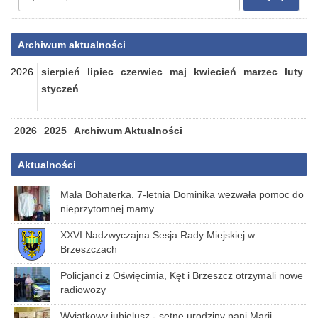
Archiwum aktualności
2026
sierpień
lipiec
czerwiec
maj
kwiecień
marzec
luty
styczeń
2026
2025
Archiwum Aktualności
Aktualności
Mała Bohaterka. 7-letnia Dominika wezwała pomoc do
nieprzytomnej mamy
XXVI Nadzwyczajna Sesja Rady Miejskiej w
Brzeszczach
Policjanci z Oświęcimia, Kęt i Brzeszcz otrzymali nowe
radiowozy
Wyjątkowy jubielusz - setne urodziny pani Marii