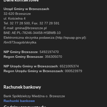
Urząd Gminy w Brzeszczach
32-620 Brzeszcze
ul. Kościelna 4
Tel. 32 77 28 500, Fax. 32 77 28 591
E-mail:
gmina@brzeszcze.pl
BAE: AE:PL-78246-34458-HSBWB-10
Elektroniczna skrzynka podawcza (http://epuap.gov.pl):
/6m973oagob/skrytka
NIP Gminy Brzeszcze
: 5492197470
Regon Gminy Brzeszcze
: 356305070
NIP Urzędu Gminy w Brzeszczach
: 6521005374
Regon Urzędu Gminy w Brzeszczach
: 000523979
Rachunek bankowy
Bank Spółdzielczy Miedźna o. Brzeszcze
Rachunki bankowe