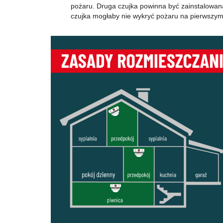
pożaru. Druga czujka powinna być zainstalowan
czujka mogłaby nie wykryć pożaru na pierwszym 