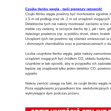
Czujka tlenku węgla - twój pierwszy ratownik
!
Czujki tlenku węgla powinny być montowane zgodnie z 
1,5 m od podłogi oraz ok. 2 m od urządzeń mogących 
Detektorów tych nie należy montować zarówno w tzw. 
meble czy zasłony, w szczycie dachu itp.), jak i tam, 
świeżego powietrza (np. w pobliżu drzwi, okien, kratek
Urządzeń tych nie powinno się również umieszczać w m
i domowych chemikaliów oraz w pomieszczeniach o duż
Liczba czujników tlenku węgla, jakie należy zamontować 
urządzeń mogących być źródłem CO, układu budynku, l
czujników w taki sposób, aby w przypadku ich zadziałan
będzie się znajdował tylko jeden detektor CO, powinno 
sypialni.
Należy zwrócić uwagę na fakt, że czujki tlenku węgla 
Poza wyjątkowymi przypadkami tzw. wielofunkcyjnych 
wykrywające dym podczas pożaru.