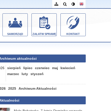
SAMORZĄD
ZAŁATW SPRAWĘ
KONTAKT
Archiwum aktualności
026
sierpień
lipiec
czerwiec
maj
kwiecień
marzec
luty
styczeń
026
2025
Archiwum Aktualności
Aktualności
Mała Bohaterka. 7-letnia Dominika wezwała