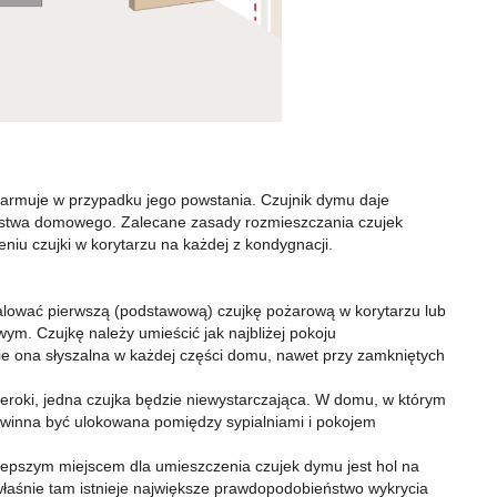
larmuje w przypadku jego powstania. Czujnik dymu daje
arstwa domowego. Zalecane zasady rozmieszczania czujek
iu czujki w korytarzu na każdej z kondygnacji.
talować pierwszą (podstawową) czujkę pożarową w korytarzu lub
m. Czujkę należy umieścić jak najbliżej pokoju
e ona słyszalna w każdej części domu, nawet przy zamkniętych
 szeroki, jedna czujka będzie niewystarczająca. W domu, w którym
 powinna być ulokowana pomiędzy sypialniami i pokojem
jlepszym miejscem dla umieszczenia czujek dymu jest hol na
 właśnie tam istnieje największe prawdopodobieństwo wykrycia