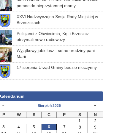
pomoc do nieprzytomnej mamy
XXVI Nadzwyczajna Sesja Rady Miejskiej w
Brzeszczach
Policjanci z Oświęcimia, Kęt i Brzeszcz
otrzymali nowe radiowozy
Wyjątkowy jubielusz - setne urodziny pani
Marii
17 sierpnia Urząd Gminy będzie nieczynny
Kalendarium
«
»
Sierpień 2026
P
W
S
C
P
S
N
1
2
3
4
5
6
7
8
9