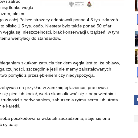
w i zatruć
isji tlenku węgla
azem, olejem
 w całej Polsce strażacy odnotowali ponad 4,3 tys. zdarzeń
 blisko 1,5 tys. osób. Niestety było także ponad 50 ofiar
m węgla są: nieszczelności, brak konserwacji urządzeń, w tym
temu wentylacji do standardów.
eganiem skutkom zatrucia tlenkiem węgla jest to, że objawy,
a czujności, szczególnie jeśli nie mamy zainstalowanych
łatwo pomylić z przeziębieniem czy niedyspozycją.
przebywała na przykład w zamkniętej łazience, pracowała
 się piec lub kocioł, warto skonsultować się z odpowiednimi
 trudności z oddychaniem, zaburzenia rytmu serca lub utrata
e karetki.
osoba poszkodowana wskutek zaczadzenia, staje się ona
ć sytuacji.