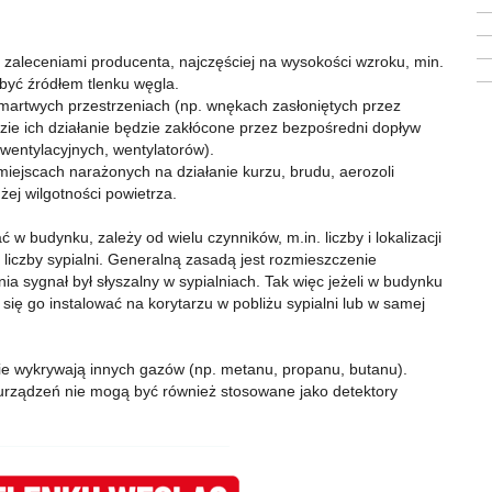
zaleceniami producenta, najczęściej na wysokości wzroku, min.
być źródłem tlenku węgla.
martwych przestrzeniach (np. wnękach zasłoniętych przez
gdzie ich działanie będzie zakłócone przez bezpośredni dopływ
 wentylacyjnych, wentylatorów).
iejscach narażonych na działanie kurzu, brudu, aerozoli
ej wilgotności powietrza.
w budynku, zależy od wielu czynników, m.in. liczby i lokalizacji
iczby sypialni. Generalną zasadą jest rozmieszczenie
ia sygnał był słyszalny w sypialniach. Tak więc jeżeli w budynku
się go instalować na korytarzu w pobliżu sypialni lub w samej
nie wykrywają innych gazów (np. metanu, propanu, butanu).
urządzeń nie mogą być również stosowane jako detektory