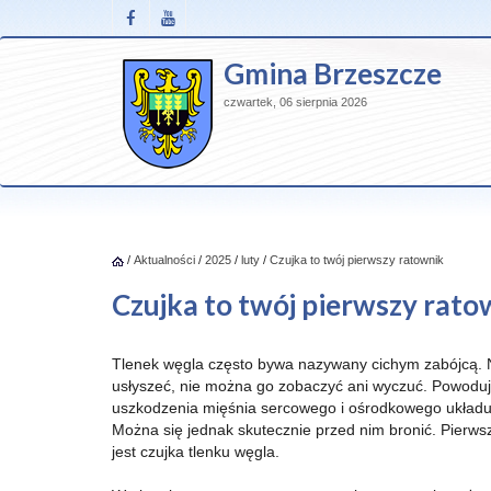
Gmina Brzeszcze
czwartek, 06 sierpnia 2026
/
Aktualności
/
2025
/
luty
/
Czujka to twój pierwszy ratownik
Czujka to twój pierwszy rato
Tlenek węgla często bywa nazywany cichym zabójcą. N
usłyszeć, nie można go zobaczyć ani wyczuć. Powodu
uszkodzenia mięśnia sercowego i ośrodkowego układ
Można się jednak skutecznie przed nim bronić. Pierws
jest czujka tlenku węgla.