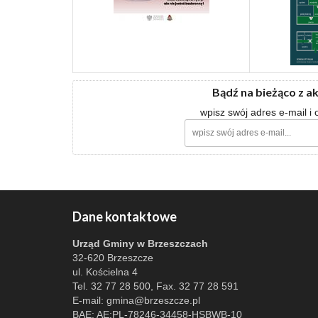
Bądź na bieżąco z a
wpisz swój adres e-mail i
Dane kontaktowe
Urząd Gminy w Brzeszczach
32-620 Brzeszcze
ul. Kościelna 4
Tel. 32 77 28 500, Fax. 32 77 28 591
E-mail:
gmina@brzeszcze.pl
BAE: AE:PL-78246-34458-HSBWB-10