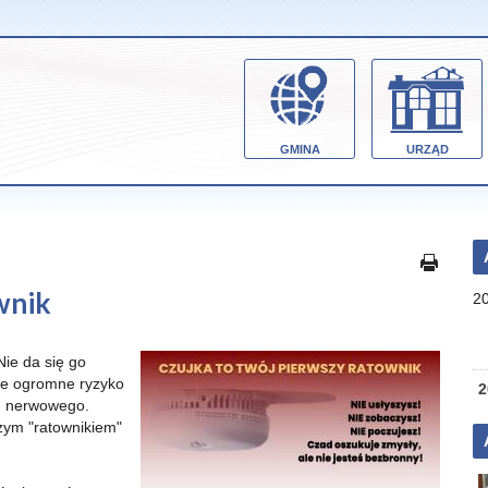
GMINA
URZĄD
wnik
2
ie da się go
je ogromne ryzyko
2
u nerwowego.
zym "ratownikiem"