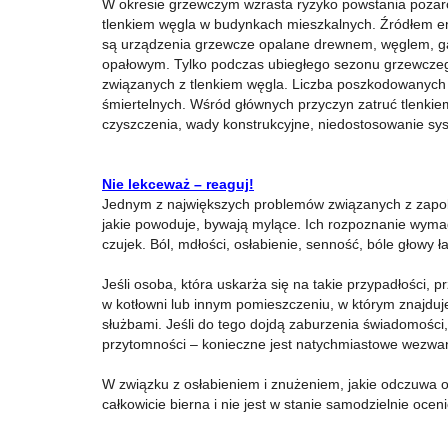
W okresie grzewczym wzrasta ryzyko powstania pożaró
tlenkiem węgla w budynkach mieszkalnych. Źródłem em
są urządzenia grzewcze opalane drewnem, węglem, g
opałowym. Tylko podczas ubiegłego sezonu grzewczego
związanych z tlenkiem węgla. Liczba poszkodowanych to
śmiertelnych. Wśród głównych przyczyn zatruć tlenkie
czyszczenia, wady konstrukcyjne, niedostosowanie sys
Nie lekceważ – reaguj!
Jednym z największych problemów związanych z zapobi
jakie powoduje, bywają mylące. Ich rozpoznanie wymag
czujek. Ból, mdłości, osłabienie, senność, bóle głowy 
Jeśli osoba, która uskarża się na takie przypadłości, 
w kotłowni lub innym pomieszczeniu, w którym znajduje
służbami. Jeśli do tego dojdą zaburzenia świadomości,
przytomności – konieczne jest natychmiastowe wezwani
W związku z osłabieniem i znużeniem, jakie odczuwa 
całkowicie bierna i nie jest w stanie samodzielnie oceni