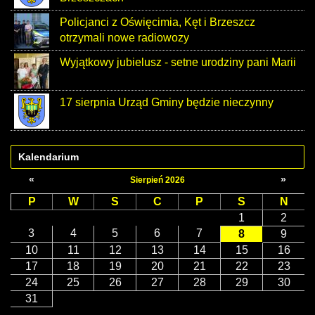
Policjanci z Oświęcimia, Kęt i Brzeszcz
otrzymali nowe radiowozy
Wyjątkowy jubielusz - setne urodziny pani Marii
17 sierpnia Urząd Gminy będzie nieczynny
Kalendarium
«
»
Sierpień 2026
P
W
S
C
P
S
N
1
2
3
4
5
6
7
8
9
10
11
12
13
14
15
16
17
18
19
20
21
22
23
24
25
26
27
28
29
30
31