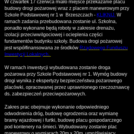
W czwartek 17 czerwca miało miejsce przekazanie placu
budowy drogi pożarowej wraz z placem manewrowym przy
Szkole Podstawowej nr 1 w Brzeszczach -
KLIKNIJ.
W
ramach zadania przebudowana zostanie ul. Szkolna,
ponadto wykonane będą roboty w zakresie drenażu,
izolacji przeciwwilgociowej i ocieplenia części
fundamentów budynku szkoły. Budowa drogi pożarowej
jest współfinansowana ze środków
Rządowego Funduszu
Inwestycji Lokalnych.
W ramach inwestycji wybudowana zostanie droga
pożarowa przy Szkole Podstawowej nr 1. Wymóg budowy
drogi wynika z ekspertyzy bezpieczeństwa pożarowego
placówki, opracowanej przez uprawnionego rzeczoznawcę
ds. zabezpieczeń przeciwpożarowych.
Zakres prac obejmuje wykonanie odpowiedniego
odwodnienia dróg, budowę ogrodzenia oraz wymianę
bramy wjazdowej i furtki, budowę placu gospodarczego
pod kontenery na śmieci. Wybudowany zostanie plac
manewrowy o wymiarach 20m x 20m, umożliwiający