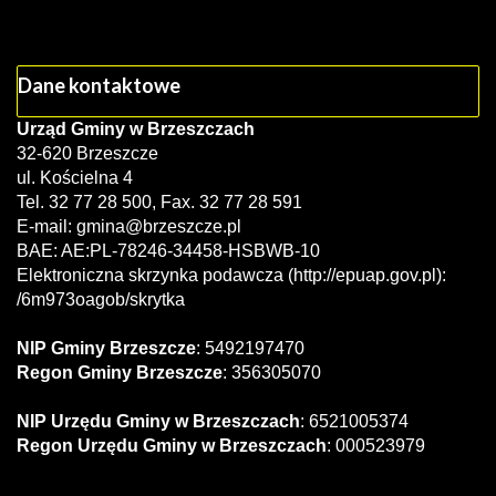
Dane kontaktowe
Urząd Gminy w Brzeszczach
32-620 Brzeszcze
ul. Kościelna 4
Tel. 32 77 28 500, Fax. 32 77 28 591
E-mail:
gmina@brzeszcze.pl
BAE: AE:PL-78246-34458-HSBWB-10
Elektroniczna skrzynka podawcza (http://epuap.gov.pl):
/6m973oagob/skrytka
NIP Gminy Brzeszcze
: 5492197470
Regon Gminy Brzeszcze
: 356305070
NIP Urzędu Gminy w Brzeszczach
: 6521005374
Regon Urzędu Gminy w Brzeszczach
: 000523979