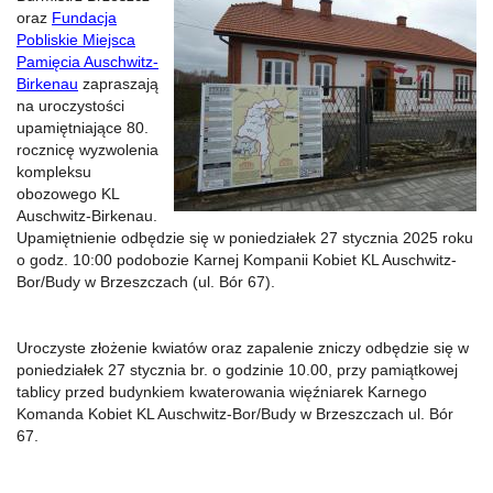
oraz
Fundacja
Pobliskie Miejsca
Pamięcia Auschwitz-
Birkenau
zapraszają
na uroczystości
upamiętniające 80.
rocznicę wyzwolenia
kompleksu
obozowego KL
Auschwitz-Birkenau.
Upamiętnienie odbędzie się w poniedziałek 27 stycznia 2025 roku
o godz. 10:00 podobozie Karnej Kompanii Kobiet KL Auschwitz-
Bor/Budy w Brzeszczach (ul. Bór 67).
Uroczyste złożenie kwiatów oraz zapalenie zniczy odbędzie się w
poniedziałek 27 stycznia br. o godzinie 10.00, przy pamiątkowej
tablicy przed budynkiem kwaterowania więźniarek Karnego
Komanda Kobiet KL Auschwitz-Bor/Budy w Brzeszczach ul. Bór
67.