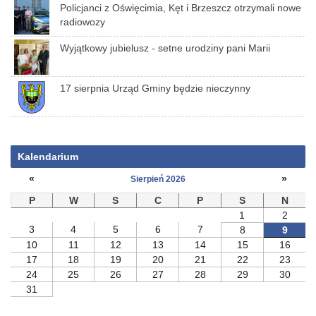
Policjanci z Oświęcimia, Kęt i Brzeszcz otrzymali nowe
radiowozy
Wyjątkowy jubielusz - setne urodziny pani Marii
17 sierpnia Urząd Gminy będzie nieczynny
Kalendarium
«
»
Sierpień 2026
P
W
S
C
P
S
N
1
2
3
4
5
6
7
8
9
10
11
12
13
14
15
16
17
18
19
20
21
22
23
24
25
26
27
28
29
30
31