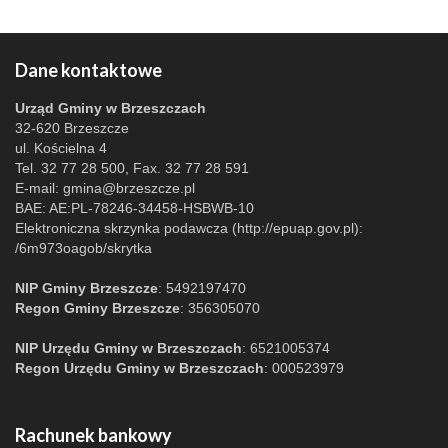
Dane kontaktowe
Urząd Gminy w Brzeszczach
32-620 Brzeszcze
ul. Kościelna 4
Tel. 32 77 28 500, Fax. 32 77 28 591
E-mail:
gmina@brzeszcze.pl
BAE: AE:PL-78246-34458-HSBWB-10
Elektroniczna skrzynka podawcza (http://epuap.gov.pl):
/6m973oagob/skrytka
NIP Gminy Brzeszcze
: 5492197470
Regon Gminy Brzeszcze
: 356305070
NIP Urzędu Gminy w Brzeszczach
: 6521005374
Regon Urzędu Gminy w Brzeszczach
: 000523979
Rachunek bankowy