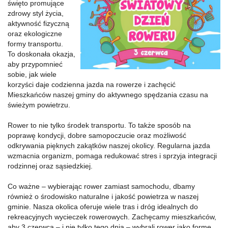
święto promujące
zdrowy styl życia,
aktywność fizyczną
oraz ekologiczne
formy transportu.
To doskonała okazja,
aby przypomnieć
sobie, jak wiele
korzyści daje codzienna jazda na rowerze i zachęcić
Mieszkańców naszej gminy do aktywnego spędzania czasu na
świeżym powietrzu.
Rower to nie tylko środek transportu. To także sposób na
poprawę kondycji, dobre samopoczucie oraz możliwość
odkrywania pięknych zakątków naszej okolicy. Regularna jazda
wzmacnia organizm, pomaga redukować stres i sprzyja integracji
rodzinnej oraz sąsiedzkiej.
Co ważne – wybierając rower zamiast samochodu, dbamy
również o środowisko naturalne i jakość powietrza w naszej
gminie. Nasza okolica oferuje wiele tras i dróg idealnych do
rekreacyjnych wycieczek rowerowych. Zachęcamy mieszkańców,
aby 3 czerwca – i nie tylko tego dnia – wybrali rower jako formę