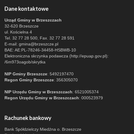
Dane kontaktowe
Urząd Gminy w Brzeszczach
32-620 Brzeszcze
ul. Kościelna 4
Tel. 32 77 28 500, Fax. 32 77 28 591
E-mail:
gmina@brzeszcze.pl
BAE: AE:PL-78246-34458-HSBWB-10
Elektroniczna skrzynka podawcza (http://epuap.gov.pl):
/6m973oagob/skrytka
NIP Gminy Brzeszcze
: 5492197470
Regon Gminy Brzeszcze
: 356305070
NIP Urzędu Gminy w Brzeszczach
: 6521005374
Regon Urzędu Gminy w Brzeszczach
: 000523979
Rachunek bankowy
Bank Spółdzielczy Miedźna o. Brzeszcze