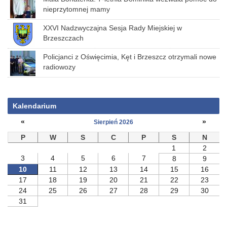
nieprzytomnej mamy
XXVI Nadzwyczajna Sesja Rady Miejskiej w
Brzeszczach
Policjanci z Oświęcimia, Kęt i Brzeszcz otrzymali nowe
radiowozy
Kalendarium
«
»
Sierpień 2026
P
W
S
C
P
S
N
1
2
3
4
5
6
7
8
9
10
11
12
13
14
15
16
17
18
19
20
21
22
23
24
25
26
27
28
29
30
31