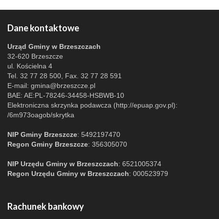
Dane kontaktowe
Urząd Gminy w Brzeszczach
32-620 Brzeszcze
ul. Kościelna 4
Tel. 32 77 28 500, Fax. 32 77 28 591
E-mail:
gmina@brzeszcze.pl
BAE: AE:PL-78246-34458-HSBWB-10
Elektroniczna skrzynka podawcza (http://epuap.gov.pl):
/6m973oagob/skrytka
NIP Gminy Brzeszcze
: 5492197470
Regon Gminy Brzeszcze
: 356305070
NIP Urzędu Gminy w Brzeszczach
: 6521005374
Regon Urzędu Gminy w Brzeszczach
: 000523979
Rachunek bankowy