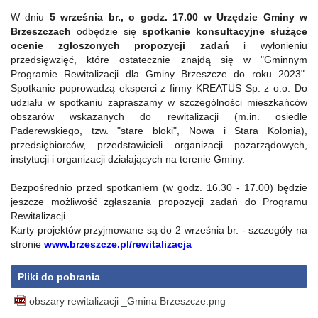
W dniu
5 września br., o godz. 17.00 w Urzędzie Gminy w
Brzeszczach
odbędzie się
spotkanie konsultacyjne służące
ocenie zgłoszonych propozycji zadań
i wyłonieniu
przedsięwzięć, które ostatecznie znajdą się w "Gminnym
Programie Rewitalizacji dla Gminy Brzeszcze do roku 2023".
Spotkanie poprowadzą eksperci z firmy KREATUS Sp. z o.o. Do
udziału w spotkaniu zapraszamy w szczególności mieszkańców
obszarów wskazanych do rewitalizacji (m.in. osiedle
Paderewskiego, tzw. "stare bloki", Nowa i Stara Kolonia),
przedsiębiorców, przedstawicieli organizacji pozarządowych,
instytucji i organizacji działających na terenie Gminy.
Bezpośrednio przed spotkaniem (w godz. 16.30 - 17.00) będzie
jeszcze możliwość zgłaszania propozycji zadań do Programu
Rewitalizacji.
Karty projektów przyjmowane są do 2 września br. - szczegóły na
stronie
www.brzeszcze.pl/rewitalizacja
Pliki do pobrania
obszary rewitalizacji _Gmina Brzeszcze.png