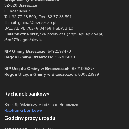
32-620 Brzeszcze
ul. Kościelna 4
Tel. 32 77 28 500, Fax. 32 77 28 591
E-mail:
gmina@brzeszcze.pl
BAE: AE:PL-78246-34458-HSBWB-10
Elektroniczna skrzynka podawcza (http://epuap.gov.pl):
/6m973oagob/skrytka
NIP Gminy Brzeszcze
: 5492197470
Regon Gminy Brzeszcze
: 356305070
NIP Urzędu Gminy w Brzeszczach
: 6521005374
Regon Urzędu Gminy w Brzeszczach
: 000523979
Rachunek bankowy
Bank Spółdzielczy Miedźna o. Brzeszcze
Rachunki bankowe
Godziny pracy urzędu