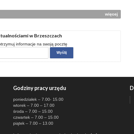
więcej
ktualnościami w Brzeszczach
 otrzymuj informacje na swoją pocztę
Godziny pracy urzędu
D
poniedziałek – 7.00- 15.00
wtorek – 7.00 – 17.00
środa – 7.00 – 15.00
czwartek – 7.00 – 15.00
piątek – 7.00 – 13.00