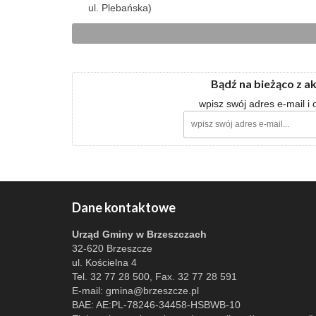
ul. Plebańska)
Bądź na bieżąco z a
wpisz swój adres e-mail i
Dane kontaktowe
Urząd Gminy w Brzeszczach
32-620 Brzeszcze
ul. Kościelna 4
Tel. 32 77 28 500, Fax. 32 77 28 591
E-mail:
gmina@brzeszcze.pl
BAE: AE:PL-78246-34458-HSBWB-10