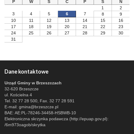
P
W
S
C
P
S
N
1
2
3
4
5
6
7
8
9
10
11
12
13
14
15
16
17
18
19
20
21
22
23
24
25
26
27
28
29
30
31
Dane kontaktowe
Urząd Gminy w Brzeszczach
32-620 Brzeszcze
ul. Kościelna 4
Tel. 32 77 28 500, Fax. 32 77 28 591
E-mail:
gmina@brzeszcze.pl
BAE: AE:PL-78246-34458-HSBWB-10
Elektroniczna skrzynka podawcza (http://epuap.gov.pl):
/6m973oagob/skrytka