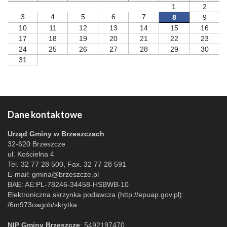
1
2
3
4
5
6
7
8
9
10
11
12
13
14
15
16
17
18
19
20
21
22
23
24
25
26
27
28
29
30
31
Dane kontaktowe
Urząd Gminy w Brzeszczach
32-620 Brzeszcze
ul. Kościelna 4
Tel. 32 77 28 500, Fax. 32 77 28 591
E-mail:
gmina@brzeszcze.pl
BAE: AE:PL-78246-34458-HSBWB-10
Elektroniczna skrzynka podawcza (http://epuap.gov.pl):
/6m973oagob/skrytka
NIP Gminy Brzeszcze
: 5492197470