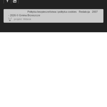
Odsłon: 9745 | |
Polityka bezpieczeństwa i polityka cookies
|
Redakcja
|
2007
- 2026 © Gmina Brzeszcze
projekt: Wdesk