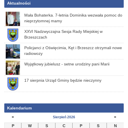
Aktualności
Mała Bohaterka. 7-letnia Dominika wezwała pomoc do
nieprzytomnej mamy
XXVI Nadzwyczajna Sesja Rady Miejskiej w
Brzeszczach
Policjanci z Oświęcimia, Kęt i Brzeszcz otrzymali nowe
radiowozy
Wyjątkowy jubielusz - setne urodziny pani Marii
17 sierpnia Urząd Gminy będzie nieczynny
Kalendarium
«
»
Sierpień 2026
P
W
S
C
P
S
N