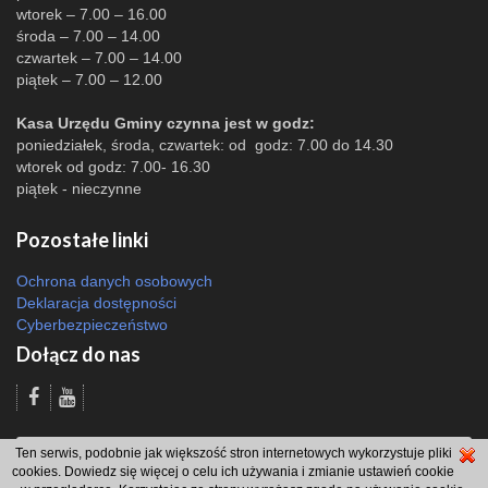
wtorek – 7.00 – 16.00
środa – 7.00 – 14.00
czwartek – 7.00 – 14.00
piątek – 7.00 – 12.00
Kasa Urzędu Gminy czynna jest w godz:
poniedziałek, środa, czwartek: od godz: 7.00 do 14.30
wtorek od godz: 7.00- 16.30
piątek - nieczynne
Pozostałe linki
Ochrona danych osobowych
Deklaracja dostępności
Cyberbezpieczeństwo
Dołącz do nas
Odsłon: 4137 | |
Polityka bezpieczeństwa i polityka cookies
|
Redakcja
|
2007
Ten serwis, podobnie jak większość stron internetowych wykorzystuje pliki
- 2026 © Gmina Brzeszcze
cookies. Dowiedz się więcej o celu ich używania i zmianie ustawień cookie
projekt: Wdesk