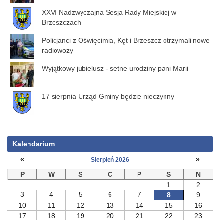
XXVI Nadzwyczajna Sesja Rady Miejskiej w
Brzeszczach
Policjanci z Oświęcimia, Kęt i Brzeszcz otrzymali nowe
radiowozy
Wyjątkowy jubielusz - setne urodziny pani Marii
17 sierpnia Urząd Gminy będzie nieczynny
Kalendarium
«
»
Sierpień 2026
P
W
S
C
P
S
N
1
2
3
4
5
6
7
8
9
10
11
12
13
14
15
16
17
18
19
20
21
22
23