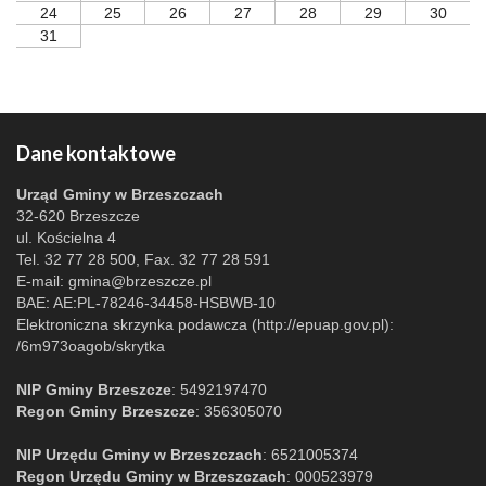
24
25
26
27
28
29
30
31
Dane kontaktowe
Urząd Gminy w Brzeszczach
32-620 Brzeszcze
ul. Kościelna 4
Tel. 32 77 28 500, Fax. 32 77 28 591
E-mail:
gmina@brzeszcze.pl
BAE: AE:PL-78246-34458-HSBWB-10
Elektroniczna skrzynka podawcza (http://epuap.gov.pl):
/6m973oagob/skrytka
NIP Gminy Brzeszcze
: 5492197470
Regon Gminy Brzeszcze
: 356305070
NIP Urzędu Gminy w Brzeszczach
: 6521005374
Regon Urzędu Gminy w Brzeszczach
: 000523979