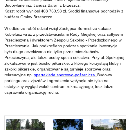
Budowlane inż. Janusz Baran z Brzeszcz.
Koszt robót wyniósł 408 760,98‬ zł. Środki finansowe pochodziły z
budżetu Gminy Brzeszcze.
W odbiorze robót udział wziął Zastępca Burmistrza Łukasz
Kobielusz wraz z przedstawicielami Rady Miejskiej oraz sołtysem
Przecieszyna i dyrektorem Zespołu Szkolno - Przedszkolnego w
Przecieszynie. Jak podkreślano podczas spotkania inwestycja
była długo oczekiwana nie tylko przez mieszkańców
Przecieszyna, ale także osoby spoza sołectwa. Przy ul. Spokojnej
zlokalizowane jest boisko piłkarskie, z którego korzystają kluby i
szkółki piłkarskie, organizowane są turnieje sportowe oraz
rekreacyjne np.
spartakiada sportowo-pożarnicza.
Budowa
parkingu oraz zjazdów i ogrodzenia wpłynęła nie tylko na
estetyczny wygląd wokół centrum rekreacyjnego, lecz także
usprawniła organizację ruchu.