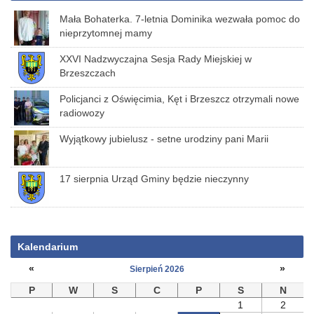
Mała Bohaterka. 7-letnia Dominika wezwała pomoc do
nieprzytomnej mamy
XXVI Nadzwyczajna Sesja Rady Miejskiej w
Brzeszczach
Policjanci z Oświęcimia, Kęt i Brzeszcz otrzymali nowe
radiowozy
Wyjątkowy jubielusz - setne urodziny pani Marii
17 sierpnia Urząd Gminy będzie nieczynny
Kalendarium
«
»
Sierpień 2026
P
W
S
C
P
S
N
1
2