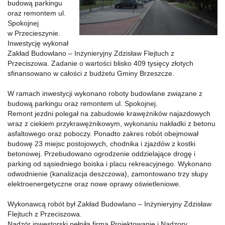
budową parkingu
oraz remontem ul.
Spokojnej
w Przecieszynie.
Inwestycję wykonał
Zakład Budowlano – Inżynieryjny Zdzisław Flejtuch z
Przeciszowa. Zadanie o wartości blisko 409 tysięcy złotych
sfinansowano w całości z budżetu Gminy Brzeszcze.
W ramach inwestycji wykonano roboty budowlane związane z
budową parkingu oraz remontem ul. Spokojnej.
Remont jezdni polegał na zabudowie krawężników najazdowych
wraz z ciekiem przykrawężnikowym, wykonaniu nakładki z betonu
asfaltowego oraz poboczy. Ponadto zakres robót obejmował
budowę 23 miejsc postojowych, chodnika i zjazdów z kostki
betonowej. Przebudowano ogrodzenie oddzielające drogę i
parking od sąsiedniego boiska i placu rekreacyjnego. Wykonano
odwodnienie (kanalizacja deszczowa), zamontowano trzy słupy
elektroenergetyczne oraz nowe oprawy oświetleniowe.
Wykonawcą robót był Zakład Budowlano – Inżynieryjny Zdzisław
Flejtuch z Przeciszowa.
Nadzór inwestorski pełniła firma Projektowanie i Nadzory