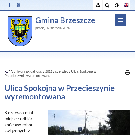
Gmina Brzeszcze
piątek, 07 sierpnia 2026
/
Archiwum aktualności
/
2021
/
czerwiec
/
Ulica Spokojna w
Przecieszynie wyremontowana
Ulica Spokojna w Przecieszynie
wyremontowana
8 czerwca miał
miejsce odbiór
końcowy robót
związanych z