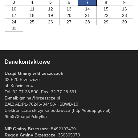
3
4
5
6
7
8
9
10
11
12
13
14
15
16
17
18
19
20
21
22
23
24
25
26
27
28
29
30
31
Dane kontaktowe
Urząd Gminy w Brzeszczach
32-620 Brzeszcze
ul. Kościelna 4
Tel. 32 77 28 500, Fax. 32 77 28 591
E-mail:
gmina@brzeszcze.pl
BAE: AE:PL-78246-34458-HSBWB-10
Elektroniczna skrzynka podawcza (http://epuap.gov.pl):
/6m973oagob/skrytka
NIP Gminy Brzeszcze
: 5492197470
Regon Gminy Brzeszcze
: 356305070