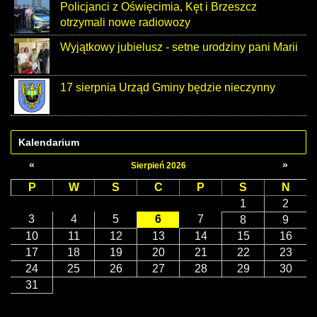
Policjanci z Oświęcimia, Kęt i Brzeszcz
otrzymali nowe radiowozy
Wyjątkowy jubielusz - setne urodziny pani Marii
17 sierpnia Urząd Gminy będzie nieczynny
Kalendarium
«
»
Sierpień 2026
P
W
S
C
P
S
N
1
2
3
4
5
6
7
8
9
10
11
12
13
14
15
16
17
18
19
20
21
22
23
24
25
26
27
28
29
30
31