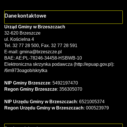
Dane kontaktowe
Urząd Gminy w Brzeszczach
32-620 Brzeszcze
ul. Kościelna 4
Tel. 32 77 28 500, Fax. 32 77 28 591
E-mail:
gmina@brzeszcze.pl
BAE: AE:PL-78246-34458-HSBWB-10
Elektroniczna skrzynka podawcza (http://epuap.gov.pl):
/6m973oagob/skrytka
NIP Gminy Brzeszcze
: 5492197470
Regon Gminy Brzeszcze
: 356305070
NIP Urzędu Gminy w Brzeszczach
: 6521005374
Regon Urzędu Gminy w Brzeszczach
: 000523979