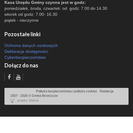
Kasa Urzędu Gminy czynna jest w godz:
poniedziałek, środa, czwartek: od godz: 7.00 do 14.30
wtorek od godz: 7.00- 16.30
piątek - nieczynne
Pozostałe linki
Ochrona danych osobowych
Deklaracja dostępności
Cyberbezpieczeństwo
Dołącz do nas
Odsłon: 70891 | |
Polityka bezpieczeństwa i polityka cookies
|
Redakcja
|
2007 - 2026 © Gmina Brzeszcze
projekt: Wdesk