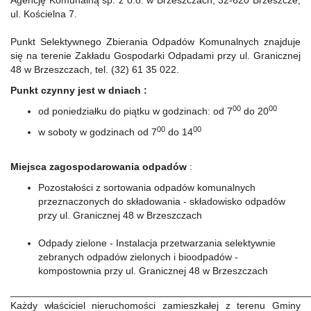
Agencję Komunalną sp. z o.o. w Brzeszczach, 32-620 Brzeszcze,
ul. Kościelna 7.
Punkt Selektywnego Zbierania Odpadów Komunalnych znajduje
się na terenie Zakładu Gospodarki Odpadami przy ul. Granicznej
48 w Brzeszczach, tel. (32) 61 35 022.
Punkt czynny jest w dniach :
00
00
od poniedziałku do piątku w godzinach: od 7
do 20
00
00
w soboty w godzinach od 7
do 14
Miejsca zagospodarowania odpadów
:
Pozostałości z sortowania odpadów komunalnych
przeznaczonych do składowania - składowisko odpadów
przy ul. Granicznej 48 w Brzeszczach
Odpady zielone - Instalacja przetwarzania selektywnie
zebranych odpadów zielonych i bioodpadów -
kompostownia przy ul. Granicznej 48 w Brzeszczach
______________________________________________________
Każdy właściciel nieruchomości zamieszkałej z terenu Gminy