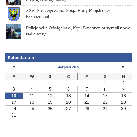
XXVI Nadzwyczajna Sesja Rady Miejskiej w
Brzeszczach
Policjanci z Oświęcimia, Kęt i Brzeszcz otrzymali nowe
radiowozy
Kalendarium
«
»
Sierpień 2026
P
W
S
C
P
S
N
1
2
3
4
5
6
7
8
9
10
11
12
13
14
15
16
17
18
19
20
21
22
23
24
25
26
27
28
29
30
31