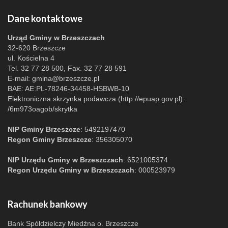
Dane kontaktowe
Urząd Gminy w Brzeszczach
32-620 Brzeszcze
ul. Kościelna 4
Tel. 32 77 28 500, Fax. 32 77 28 591
E-mail:
gmina@brzeszcze.pl
BAE: AE:PL-78246-34458-HSBWB-10
Elektroniczna skrzynka podawcza (http://epuap.gov.pl):
/6m973oagob/skrytka
NIP Gminy Brzeszcze
: 5492197470
Regon Gminy Brzeszcze
: 356305070
NIP Urzędu Gminy w Brzeszczach
: 6521005374
Regon Urzędu Gminy w Brzeszczach
: 000523979
Rachunek bankowy
Bank Spółdzielczy Miedźna o. Brzeszcze