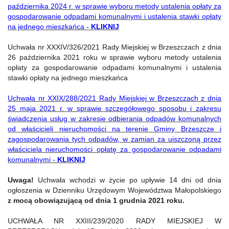
października 2024 r. w sprawie wyboru metody ustalenia opłaty za
gospodarowanie odpadami komunalnymi i ustalenia stawki opłaty
na jednego mieszkańca -
KLIKNIJ
Uchwała nr XXXIV/326/2021 Rady Miejskiej w Brzeszczach z dnia
26 października 2021 roku w sprawie wyboru metody ustalenia
opłaty za gospodarowanie odpadami komunalnymi i ustalenia
stawki opłaty na jednego mieszkańca
Uchwała nr XXIX/288/2021 Rady Miejskiej w Brzeszczach z dnia
25 maja 2021 r. w sprawie szczegółowego sposobu i zakresu
świadczenia usług w zakresie odbierania odpadów komunalnych
od właścicieli nieruchomości na terenie Gminy Brzeszcze i
zagospodarowania tych odpadów, w zamian za uiszczoną przez
właściciela nieruchomości opłatę za gospodarowanie odpadami
komunalnymi -
KLIKNIJ
Uwaga!
Uchwała wchodzi w życie po upływie 14 dni od dnia
ogłoszenia w Dzienniku Urzędowym Województwa Małopolskiego
z mocą obowiązującą od dnia 1 grudnia 2021 roku.
UCHWAŁA NR XXIII/239/2020 RADY MIEJSKIEJ W