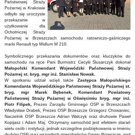
Państwowej Straży
Pożarnej w Krakowie
odbyło się uroczyste
przekazanie w
użytkowanie dla
Ochotniczej Straży
Pożarnej w Brzeszczach samochodu ratowniczo-gaśniczego
marki Renault typ Midlum M 210.
Symbolicznego przekazania dokumentów oraz kluczyków do
samochodu na ręce Pani Burmistrz Cecylii Ślusarczyk dokonał
Małopolski Komendant Wojewódzki Państwowej Straży
Pożarnej st. bryg. mgr inż. Stanisław Nowak.
W spotkaniu udział wzięli także
Zastępca Małopolskiego
Komendanta Wojewódzkiego Państwowej Straży Pożarnej st.
bryg. mgr Marek Bębenek, Komendant Powiatowy
Państwowej Straży Pożarnej w Oświęcimiu bryg. mgr inż.
Piotr Filipek,
Prezes Zarządu Gminnego OSP w Brzeszczach
Władysław Drabek, Prezes OSP Brzeszcze Grzegorz Chowaniec,
Naczelnik OSP Brzeszcze Adrian Walczyk oraz druhowie Paweł
Kopijasz i Adam Maj. Otrzymany samochód jest efektem starań
wielu osób i instytucji, jednak szczególne podziękowania w imieniu
druhów OSP oraz wszystkich mieszkańców Gminy Brzeszcze, nad