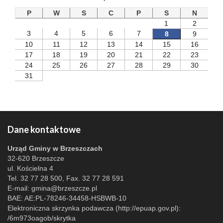
P
W
S
C
P
S
N
1
2
3
4
5
6
7
8
9
10
11
12
13
14
15
16
17
18
19
20
21
22
23
24
25
26
27
28
29
30
31
Dane kontaktowe
Urząd Gminy w Brzeszczach
32-620 Brzeszcze
ul. Kościelna 4
Tel. 32 77 28 500, Fax. 32 77 28 591
E-mail:
gmina@brzeszcze.pl
BAE: AE:PL-78246-34458-HSBWB-10
Elektroniczna skrzynka podawcza (http://epuap.gov.pl):
/6m973oagob/skrytka