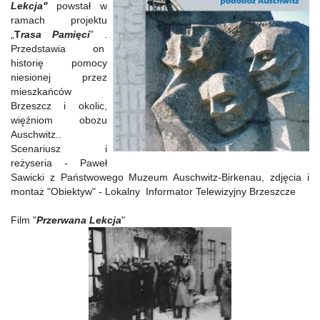
Lekcja"
powstał w
ramach projektu
„
T
rasa Pamięci
” .
Przedstawia on
historię pomocy
niesionej przez
mieszkańców
Brzeszcz i okolic,
więźniom obozu
Auschwitz..
Scenariusz i
reżyseria - Paweł
Sawicki z Państwowego Muzeum Auschwitz-Birkenau, zdjęcia i
montaż "Obiektyw" - Lokalny Informator Telewizyjny Brzeszcze
Film "
Przerwana Lekcja
"