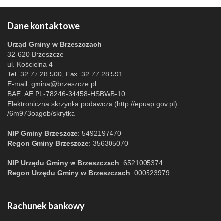
Dane kontaktowe
Urząd Gminy w Brzeszczach
32-620 Brzeszcze
ul. Kościelna 4
Tel. 32 77 28 500, Fax. 32 77 28 591
E-mail:
gmina@brzeszcze.pl
BAE: AE:PL-78246-34458-HSBWB-10
Elektroniczna skrzynka podawcza (http://epuap.gov.pl):
/6m973oagob/skrytka
NIP Gminy Brzeszcze
: 5492197470
Regon Gminy Brzeszcze
: 356305070
NIP Urzędu Gminy w Brzeszczach
: 6521005374
Regon Urzędu Gminy w Brzeszczach
: 000523979
Rachunek bankowy