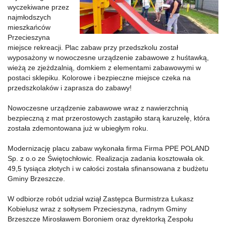
wyczekiwane przez
najmłodszych
mieszkańców
Przecieszyna
miejsce rekreacji. Plac zabaw przy przedszkolu został
wyposażony w nowoczesne urządzenie zabawowe z huśtawką,
wieżą ze zjeżdzalnią, domkiem z elementami zabawowymi w
postaci sklepiku. Kolorowe i bezpieczne miejsce czeka na
przedszkolaków i zaprasza do zabawy!
Nowoczesne urządzenie zabawowe wraz z nawierzchnią
bezpieczną z mat przerostowych zastąpiło starą karuzelę, która
została zdemontowana już w ubiegłym roku.
Modernizację placu zabaw wykonała firma Firma PPE POLAND
Sp. z o.o ze Świętochłowic. Realizacja zadania kosztowała ok.
49,5 tysiąca złotych i w całości została sfinansowana z budżetu
Gminy Brzeszcze.
W odbiorze robót udział wziął Zastępca Burmistrza Łukasz
Kobielusz wraz z sołtysem Przecieszyna, radnym Gminy
Brzeszcze Mirosławem Boroniem oraz dyrektorką Zespołu