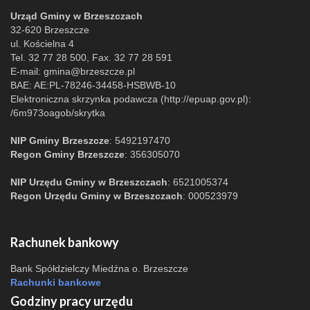
Urząd Gminy w Brzeszczach
32-620 Brzeszcze
ul. Kościelna 4
Tel. 32 77 28 500, Fax. 32 77 28 591
E-mail:
gmina@brzeszcze.pl
BAE: AE:PL-78246-34458-HSBWB-10
Elektroniczna skrzynka podawcza (http://epuap.gov.pl):
/6m973oagob/skrytka
NIP Gminy Brzeszcze
: 5492197470
Regon Gminy Brzeszcze
: 356305070
NIP Urzędu Gminy w Brzeszczach
: 6521005374
Regon Urzędu Gminy w Brzeszczach
: 000523979
Rachunek bankowy
Bank Spółdzielczy Miedźna o. Brzeszcze
Rachunki bankowe
Godziny pracy urzędu