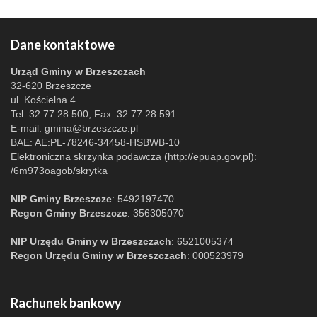
Dane kontaktowe
Urząd Gminy w Brzeszczach
32-620 Brzeszcze
ul. Kościelna 4
Tel. 32 77 28 500, Fax. 32 77 28 591
E-mail:
gmina@brzeszcze.pl
BAE: AE:PL-78246-34458-HSBWB-10
Elektroniczna skrzynka podawcza (http://epuap.gov.pl):
/6m973oagob/skrytka
NIP Gminy Brzeszcze
: 5492197470
Regon Gminy Brzeszcze
: 356305070
NIP Urzędu Gminy w Brzeszczach
: 6521005374
Regon Urzędu Gminy w Brzeszczach
: 000523979
Rachunek bankowy