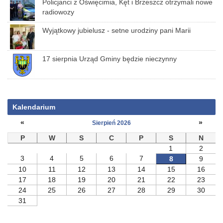
Policjanci z Oświęcimia, Kęt i Brzeszcz otrzymali nowe
radiowozy
Wyjątkowy jubielusz - setne urodziny pani Marii
17 sierpnia Urząd Gminy będzie nieczynny
Kalendarium
«
»
Sierpień 2026
P
W
S
C
P
S
N
1
2
3
4
5
6
7
8
9
10
11
12
13
14
15
16
17
18
19
20
21
22
23
24
25
26
27
28
29
30
31