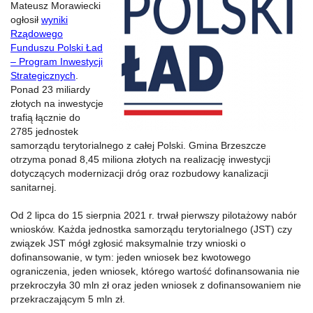
Mateusz Morawiecki
ogłosił
wyniki
Rządowego
Funduszu Polski Ład
– Program Inwestycji
Strategicznych
.
Ponad 23 miliardy
złotych na inwestycje
trafią łącznie do
2785 jednostek
samorządu terytorialnego z całej Polski. Gmina Brzeszcze
otrzyma ponad 8,45 miliona złotych na realizację inwestycji
dotyczących modernizacji dróg oraz rozbudowy kanalizacji
sanitarnej.
Od 2 lipca do 15 sierpnia 2021 r. trwał pierwszy pilotażowy nabór
wniosków. Każda jednostka samorządu terytorialnego (JST) czy
związek JST mógł zgłosić maksymalnie trzy wnioski o
dofinansowanie, w tym: jeden wniosek bez kwotowego
ograniczenia, jeden wniosek, którego wartość dofinansowania nie
przekroczyła 30 mln zł oraz jeden wniosek z dofinansowaniem nie
przekraczającym 5 mln zł.