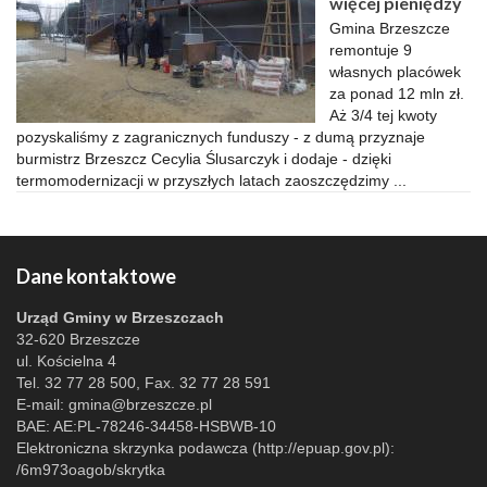
więcej pieniędzy
Gmina Brzeszcze
remontuje 9
własnych placówek
za ponad 12 mln zł.
Aż 3/4 tej kwoty
pozyskaliśmy z zagranicznych funduszy - z dumą przyznaje
burmistrz Brzeszcz Cecylia Ślusarczyk i dodaje - dzięki
termomodernizacji w przyszłych latach zaoszczędzimy ...
Dane kontaktowe
Urząd Gminy w Brzeszczach
32-620 Brzeszcze
ul. Kościelna 4
Tel. 32 77 28 500, Fax. 32 77 28 591
E-mail:
gmina@brzeszcze.pl
BAE: AE:PL-78246-34458-HSBWB-10
Elektroniczna skrzynka podawcza (http://epuap.gov.pl):
/6m973oagob/skrytka