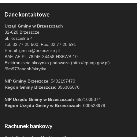
Dane kontaktowe
Urząd Gminy w Brzeszczach
32-620 Brzeszcze
ul. Kościelna 4
Tel. 32 77 28 500, Fax. 32 77 28 591
E-mail:
gmina@brzeszcze.pl
BAE: AE:PL-78246-34458-HSBWB-10
Elektroniczna skrzynka podawcza (http://epuap.gov.pl):
/6m973oagob/skrytka
NIP Gminy Brzeszcze
: 5492197470
Regon Gminy Brzeszcze
: 356305070
NIP Urzędu Gminy w Brzeszczach
: 6521005374
Regon Urzędu Gminy w Brzeszczach
: 000523979
Rachunek bankowy