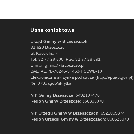
Dane kontaktowe
Urząd Gminy w Brzeszczach
32-620 Brzeszcze
ul. Kościelna 4
Tel. 32 77 28 500, Fax. 32 77 28 591
E-mail:
gmina@brzeszcze.pl
BAE: AE:PL-78246-34458-HSBWB-10
Elektroniczna skrzynka podawcza (http://epuap.gov.pl)
/6m973oagob/skrytka
NIP Gminy Brzeszcze
: 5492197470
Regon Gminy Brzeszcze
: 356305070
NIP Urzędu Gminy w Brzeszczach
: 6521005374
Regon Urzędu Gminy w Brzeszczach
: 000523979