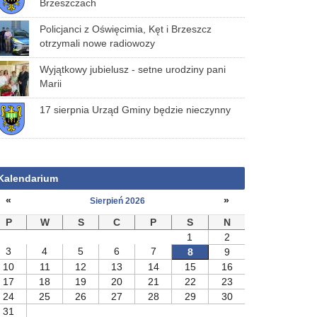
Brzeszczach
Policjanci z Oświęcimia, Kęt i Brzeszcz
otrzymali nowe radiowozy
Wyjątkowy jubielusz - setne urodziny pani
Marii
17 sierpnia Urząd Gminy będzie nieczynny
Kalendarium
«
»
Sierpień 2026
P
W
S
C
P
S
N
1
2
3
4
5
6
7
8
9
10
11
12
13
14
15
16
17
18
19
20
21
22
23
24
25
26
27
28
29
30
31