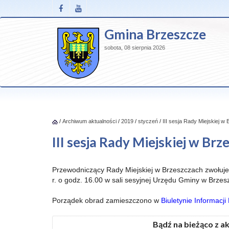
Gmina Brzeszcze
sobota, 08 sierpnia 2026
/
Archiwum aktualności
/
2019
/
styczeń
/
III sesja Rady Miejskiej w
III sesja Rady Miejskiej w Brz
Przewodniczący Rady Miejskiej w Brzeszczach zwołuje 
r. o godz. 16.00 w sali sesyjnej Urzędu Gminy w Brzes
Porządek obrad zamieszczono w
Biuletynie Informacji
Bądź na bieżąco z a