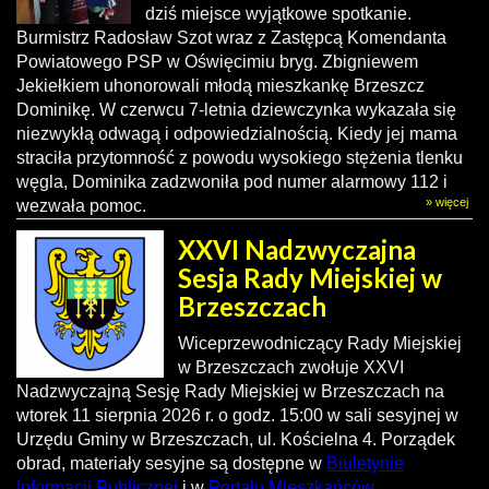
dziś miejsce wyjątkowe spotkanie.
Burmistrz Radosław Szot wraz z Zastępcą Komendanta
Powiatowego PSP w Oświęcimiu bryg. Zbigniewem
Jekiełkiem uhonorowali młodą mieszkankę Brzeszcz
Dominikę. W czerwcu 7-letnia dziewczynka wykazała się
niezwykłą odwagą i odpowiedzialnością. Kiedy jej mama
straciła przytomność z powodu wysokiego stężenia tlenku
węgla, Dominika zadzwoniła pod numer alarmowy 112 i
» więcej
wezwała pomoc.
XXVI Nadzwyczajna
Sesja Rady Miejskiej w
Brzeszczach
Wiceprzewodniczący Rady Miejskiej
w Brzeszczach zwołuje XXVI
Nadzwyczajną Sesję Rady Miejskiej w Brzeszczach na
wtorek 11 sierpnia 2026 r. o godz. 15:00 w sali sesyjnej w
Urzędu Gminy w Brzeszczach, ul. Kościelna 4. Porządek
obrad, materiały sesyjne są dostępne w
Biuletynie
Informacji Publiczne
j
i w
Portalu Mieszkańców
.