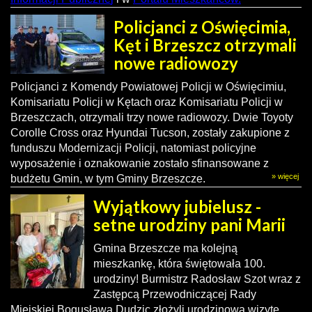
Policjanci z Oświęcimia,
Kęt i Brzeszcz otrzymali
nowe radiowozy
Policjanci z Komendy Powiatowej Policji w Oświęcimiu,
Komisariatu Policji w Kętach oraz Komisariatu Policji w
Brzeszczach, otrzymali trzy nowe radiowozy. Dwie Toyoty
Corolle Cross oraz Hyundai Tucson, zostały zakupione z
funduszu Modernizacji Policji, natomiast policyjne
wyposażenie i oznakowanie zostało sfinansowane z
» więcej
budżetu Gmin, w tym Gminy Brzeszcze.
Wyjątkowy jubielusz -
setne urodziny pani Marii
Gmina Brzeszcze ma kolejną
mieszkankę, która świętowała 100.
urodziny! Burmistrz Radosław Szot wraz z
Zastępcą Przewodniczącej Rady
Miejskiej Bogusławą Dudzic złożyli urodzinową wizytę