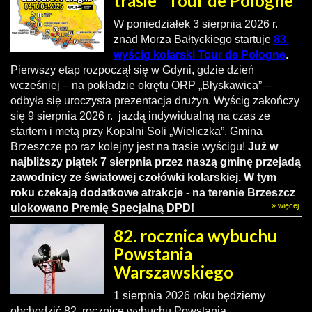
trasie "Tour de Pologne"
W poniedziałek 3 sierpnia 2026 r.
znad Morza Bałtyckiego startuje
83.
wyścig kolarski Tour de Pologne
.
Pierwszy etap rozpoczął się w Gdyni, gdzie dzień
wcześniej – na pokładzie okrętu ORP „Błyskawica” –
odbyła się uroczysta prezentacja drużyn. Wyścig zakończy
się 9 sierpnia 2026 r. jazdą indywidualną na czas ze
startem i metą przy Kopalni Soli „Wieliczka”. Gmina
Brzeszcze po raz kolejny jest na trasie wyścigu!
Już w
najbliższy piątek 7 sierpnia przez naszą gminę przejadą
zawodnicy ze światowej czołówki kolarskiej. W tym
roku czekają dodatkowe atrakcje - na terenie Brzeszcz
» więcej
ulokowano Premię Specjalną DPD!
82. rocznica wybuchu
Powstania
Warszawskiego
1 sierpnia 2026 roku będziemy
obchodzić 82. rocznicę wybuchu Powstania