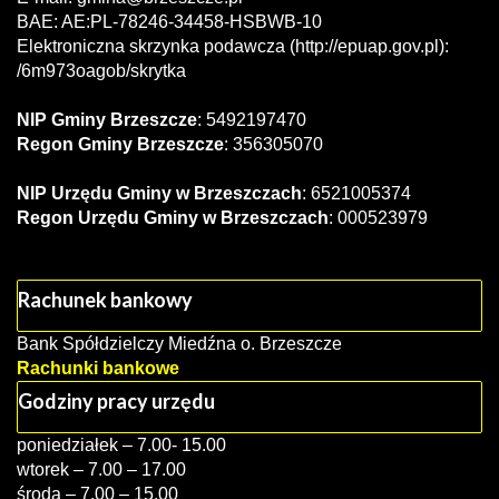
BAE: AE:PL-78246-34458-HSBWB-10
Elektroniczna skrzynka podawcza (http://epuap.gov.pl):
/6m973oagob/skrytka
NIP Gminy Brzeszcze
: 5492197470
Regon Gminy Brzeszcze
: 356305070
NIP Urzędu Gminy w Brzeszczach
: 6521005374
Regon Urzędu Gminy w Brzeszczach
: 000523979
Rachunek bankowy
Bank Spółdzielczy Miedźna o. Brzeszcze
Rachunki bankowe
Godziny pracy urzędu
poniedziałek – 7.00- 15.00
wtorek – 7.00 – 17.00
środa – 7.00 – 15.00